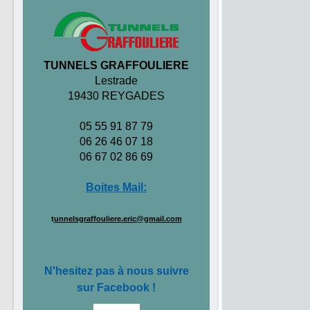
TUNNELS GRAFFOULIERE
Lestrade
19430 REYGADES
05 55 91 87 79
06 26 46 07 18
06 67 02 86 69
Boites Mail:
t
unnelsgraffouliere.eric@gmail.com
N'hesitez pas à nous suivre
sur Facebook !