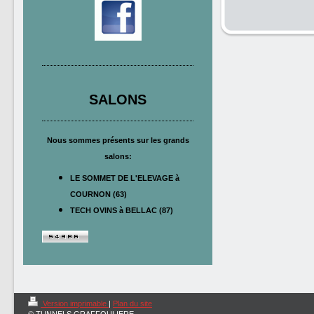
SALONS
Nous sommes présents sur les grands
salons:
LE SOMMET DE L'ELEVAGE à
COURNON (63)
TECH OVINS à BELLAC (87)
Version imprimable
|
Plan du site