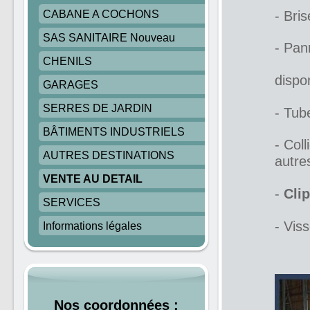
CABANE A COCHONS
- Bri
SAS SANITAIRE Nouveau
- Pan
CHENILS
ép.
dispon
GARAGES
SERRES DE JARDIN
- Tu
BÂTIMENTS INDUSTRIELS
- Col
AUTRES DESTINATIONS
autre
VENTE AU DETAIL
-
Clip
SERVICES
- Viss
Informations légales
Nos coordonnées :